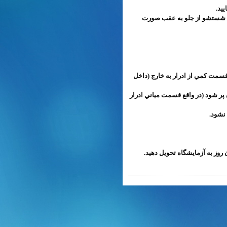
عمل شستشو از جلو به عقب صورت
و قسمت كمي از ادرار به خارج (داخل
ه جريان ادرار متوقف شود، مقداري ادرار را داخل ظرف جمعآوري ريخته تا ظرف به ميزان نصف يا حداقل 4/1 آن پر شود (در واقع قسمت مياني ادرار
 روز به آزمايشگاه تحويل دهيد.