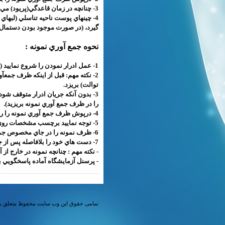
3- چنانچه در زمان قاعدگي(پريود) مي باشيد جهت جلوگيري از جريان خون از يك تامپون مخصوص كه از قبل تهيه استفاده نماييد.
4- چينهاي پوست ناحيه تناسلي (لبها
گيرد، (در صورت موجود بودن دستمال ا
نحوه جمع آوري نمونه :
1- عمل ادرار نمودن را شروع نماييد (در خلال ادرار كردن لبهاي دستگاه تناسلي همچنان از يكديگر دور باشند).
2- نكته مهم: قبل از اينكه ظرف جمعآو
توالت) بريزد.
را در ظرف جمع آوري نمونه بريزيد).
4- درپوش ظرف جمع آوري نمونه را روي آن بسته و كاملاٌ محكم نماييد، دقت كنيد كه لبه ها و يا داخل ظرف به هيچ وجه لمس نشود.
5- توجه نماييد برچسب مشخصات روی ظرف نمونه کنده نشود.
6- ظرف نمونه را در جاي مخصوص جمع آوري نمونه كه توسط آزمايشگاه تعيين شده قرار دهيد.
7- دست هاي خود را بلافاصله پس از جمع آوري نمونه بشوييد .
- نكته مهم : چنانچه نمونه در خارج از
- پرسنل آزمايشگاه آماده پاسخگويي ب
تمامی حقوق این وب سایت محفوظ متعلق به آ