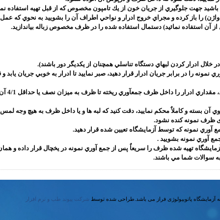
ي واژن) را باز كرده و مجراي خروج ادرار و نواحي اطراف آن را بشوييد به نحوي كه 
ز آن استفاده نمائيد) دستمال استفاده شده را در ظرف مخصوص زباله بياندازيد.
ري نمونه را در برابر جريان ادرار قرار دهيد، صبر نماييد تا ادرار به خوبي جريان يابد 
3- بدون آنك
 آزمايشگاه تهيه شده ظرف را سريعاٌ پس از جمع آوري نمونه در يخچال قرار داده و همان
ه سوالات شما مي باشند.
زمایشگاه پاتوبیولوژی فراز می باشد.
طراحی شده توسط
شرکت پیوند طب و نرم افزار