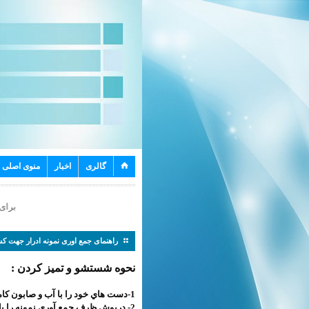
⌂
گالری
اخبار
منوی اصلی
برای و
راهنمای جمع اوری نمونه ادرار جهت کش
⚏
نحوه شستشو و تميز كردن :
1-دست هاي خود را با آب و صابون كاملاٌ بشوييد.
2- درپوش ظرف جمع آوري نمونه را باز نماييد، دقت شود كه داخل ظرف و درپوش آن آلوده نشود.